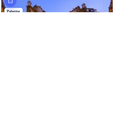
Palerme
Au départ de Lyon
PMO
141
€
Meilleur tarif constaté
Vol Lyon Palerme
Vol Lyon Palerme
Palerme