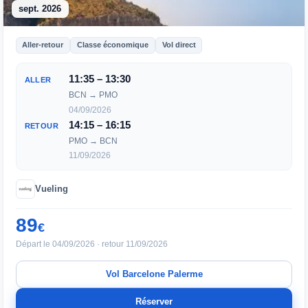
sept. 2026
Aller-retour
Classe économique
Vol direct
11:35 – 13:30
ALLER
BCN → PMO
04/09/2026
14:15 – 16:15
RETOUR
PMO → BCN
11/09/2026
Vueling
89
€
Départ le 04/09/2026 · retour 11/09/2026
Vol Barcelone Palerme
Réserver