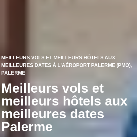
MEILLEURS VOLS ET MEILLEURS HÔTELS AUX
MEILLEURES DATES À L'AÉROPORT PALERME (PMO),
PALERME
Meilleurs vols et
meilleurs hôtels aux
meilleures dates
Palerme