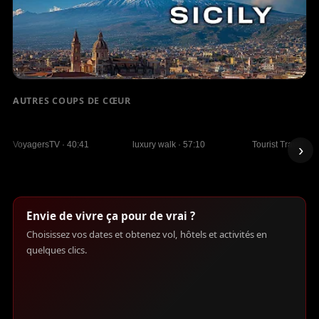
À LA UNE
AUTRES COUPS DE CŒUR
Umbria: Italy's Most
Palerme, Sicile —
🇮🇹 Palerme, It
SICILY: The Island of Wonders — Best
Overlooked Region | 4K
Découverte en 4K d'un
animéeVisite à
Places to Visit in Italy | 4K Travel
Slow Travel Documentary
joyau caché d'Italie 🇮🇹
km à travers l
Documentary
historique de l
VoyagersTV · 40:41
luxury walk · 57:10
Tourist Travel Ch
›
Infinite Planet TV · 46:59
Lire la vidéo
▶
Plein écran
Envie de vivre ça pour de vrai ?
Choisissez vos dates et obtenez vol, hôtels et activités en
quelques clics.