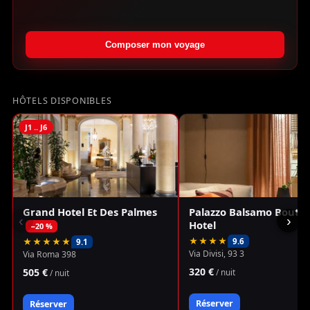
Composer mon voyage
HÔTELS DISPONIBLES
J1 .. J6
Grand Hotel Et Des Palmes
Palazzo Balsamo Boutiq
‹
›
Hotel
−20 %
★★★★
★★★★★
9.6
9.1
Via Divisi, 93 3
Via Roma 398
320 €
505 €
/ nuit
/ nuit
Réserver
Réserver