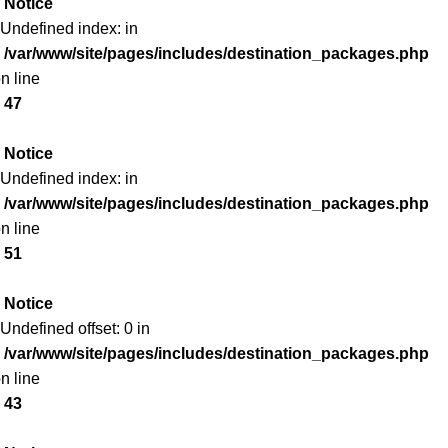
Notice
 Undefined index: in
/var/www/site/pages/includes/destination_packages.php
n line
47
Notice
 Undefined index: in
/var/www/site/pages/includes/destination_packages.php
n line
51
Notice
 Undefined offset: 0 in
/var/www/site/pages/includes/destination_packages.php
n line
43