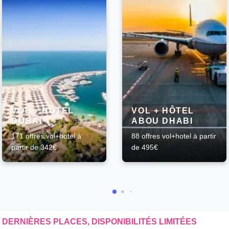
VOL + HÔTEL
VOL + HÔTEL
DUBAI
ABOU DHABI
171 offres vol+hotel à
88 offres vol+hotel à partir
partir de 342€
de 495€
DERNIÈRES PLACES, DISPONIBILITÉS LIMITÉES