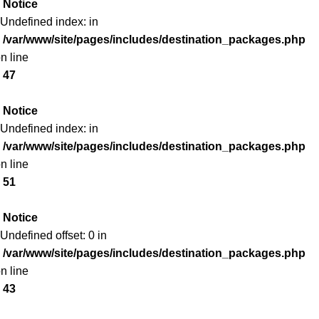
Notice
 Undefined index: in
/var/www/site/pages/includes/destination_packages.php
n line
47
Notice
 Undefined index: in
/var/www/site/pages/includes/destination_packages.php
n line
51
Notice
 Undefined offset: 0 in
/var/www/site/pages/includes/destination_packages.php
n line
43