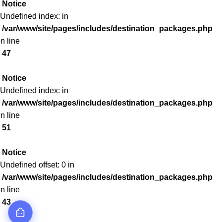
Notice
 Undefined index: in
/var/www/site/pages/includes/destination_packages.php
n line
47
Notice
 Undefined index: in
/var/www/site/pages/includes/destination_packages.php
n line
51
Notice
 Undefined offset: 0 in
/var/www/site/pages/includes/destination_packages.php
n line
43