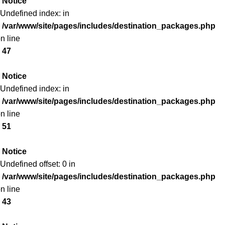
Notice
 Undefined index: in
/var/www/site/pages/includes/destination_packages.php
n line
47
Notice
 Undefined index: in
/var/www/site/pages/includes/destination_packages.php
n line
51
Notice
 Undefined offset: 0 in
/var/www/site/pages/includes/destination_packages.php
n line
43