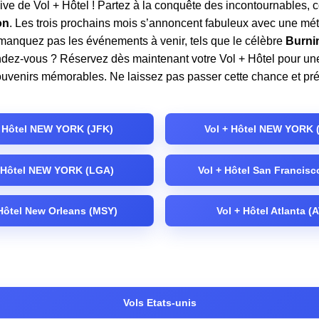
sive de Vol + Hôtel ! Partez à la conquête des incontournables
on
. Les trois prochains mois s’annoncent fabuleux avec une mét
 manquez pas les événements à venir, tels que le célèbre
Burni
endez-vous ? Réservez dès maintenant votre Vol + Hôtel pour une
venirs mémorables. Ne laissez pas passer cette chance et prépar
+ Hôtel NEW YORK (JFK)
Vol + Hôtel NEW YORK 
+ Hôtel NEW YORK (LGA)
Vol + Hôtel San Francisc
 Hôtel New Orleans (MSY)
Vol + Hôtel Atlanta (
Vols Etats-unis