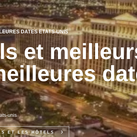
LEURES DATES ETATS-UNIS
ls et meilleur
eilleures da
ats-unis
LS ET LES HÔTELS