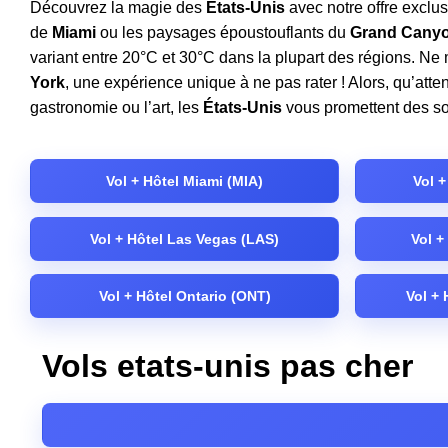
Découvrez la magie des
États-Unis
avec notre offre exclu
de
Miami
ou les paysages époustouflants du
Grand Cany
variant entre 20°C et 30°C dans la plupart des régions. Ne
York
, une expérience unique à ne pas rater ! Alors, qu’att
gastronomie ou l’art, les
États-Unis
vous promettent des sou
Vol + Hôtel Miami (MIA)
Vol 
Vol + Hôtel Las Vegas (LAS)
Vol 
Vol + Hôtel Ontario (ONT)
Vol +
Vols etats-unis pas cher