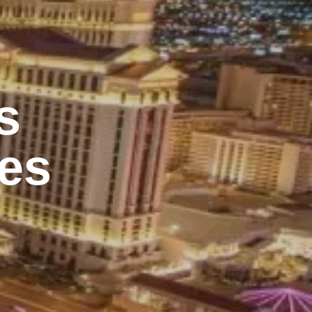
s
tes