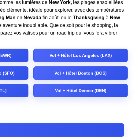
, comme les lumières de
New York
, les plages ensoleillées
éo clémente, idéale pour explorer, avec des températures
ng Man
en
Nevada
fin août, ou le
Thanksgiving
à
New
 aventure inoubliable. Que ce soit pour le shopping, la
ez vos valises pour un road trip qui vous fera vibrer !
(EWR)
Vol + Hôtel Los Angeles (LAX)
o (SFO)
Vol + Hôtel Boston (BOS)
ATL)
Vol + Hôtel Denver (DEN)