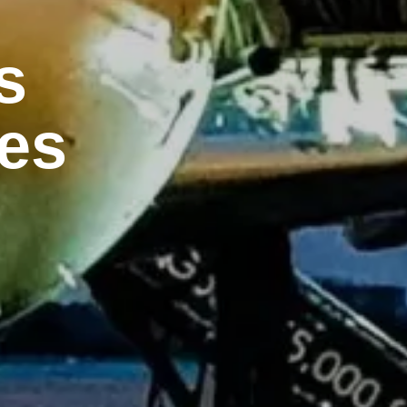
s
tes