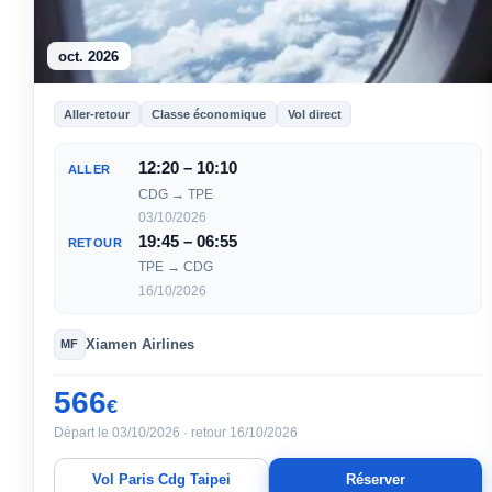
oct. 2026
Aller-retour
Classe économique
Vol direct
12:20 – 10:10
ALLER
CDG → TPE
03/10/2026
19:45 – 06:55
RETOUR
TPE → CDG
16/10/2026
Xiamen Airlines
MF
566
€
Départ le 03/10/2026 · retour 16/10/2026
Vol Paris Cdg Taipei
Réserver