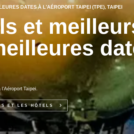
EURES DATES À L'AÉROPORT TAIPEI (TPE), TAIPEI
ls et meilleur
eilleures da
 l'Aéroport Taipei.
LS ET LES HÔTELS