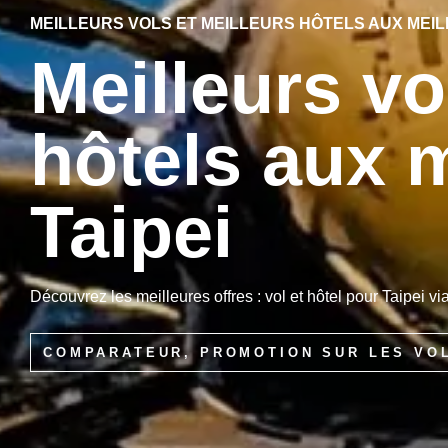
MEILLEURS VOLS ET MEILLEURS HÔTELS AUX MEILL
Meilleurs vo
hôtels aux m
Taipei
Découvrez les meilleures offres : vol et hôtel pour Taipei via
COMPARATEUR, PROMOTION SUR LES VO