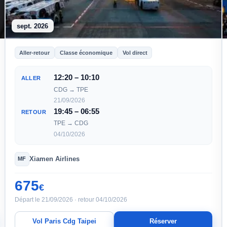
sept. 2026
Aller-retour
Classe économique
Vol direct
12:20 – 10:10
ALLER
CDG → TPE
21/09/2026
19:45 – 06:55
RETOUR
TPE → CDG
04/10/2026
Xiamen Airlines
MF
675
€
Départ le 21/09/2026 · retour 04/10/2026
Vol Paris Cdg Taipei
Réserver