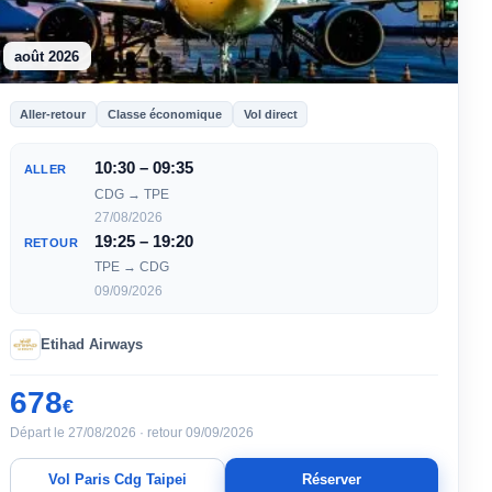
août 2026
Aller-retour
Classe économique
Vol direct
10:30 – 09:35
ALLER
CDG → TPE
27/08/2026
19:25 – 19:20
RETOUR
TPE → CDG
09/09/2026
Etihad Airways
678
€
Départ le 27/08/2026 · retour 09/09/2026
Vol Paris Cdg Taipei
Réserver