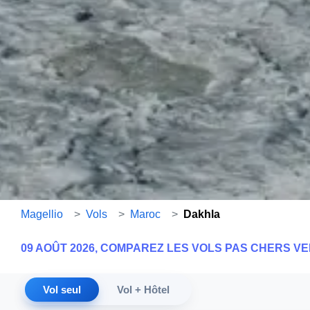
Magellio
>
Vols
>
Maroc
>
Dakhla
09 AOÛT 2026, COMPAREZ LES VOLS PAS CHERS V
Vol seul
Vol + Hôtel