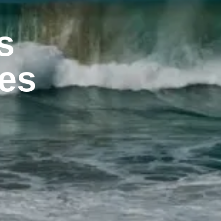
s
tes