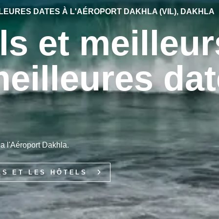
LEURES DATES À L'AÉROPORT DAKHLA (VIL), DAKHLA
ls et meilleur
eilleures da
ia l'Aéroport Dakhla.
LS ET LES HÔTELS