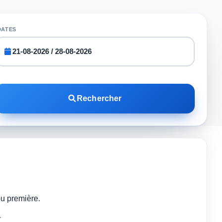
DATES
Rechercher
ou première.
.