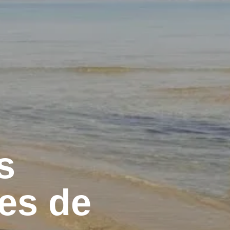
s
tes de