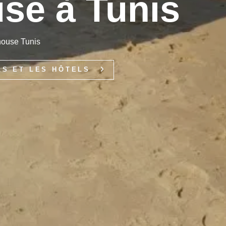
se à Tunis
house Tunis
LS ET LES HÔTELS