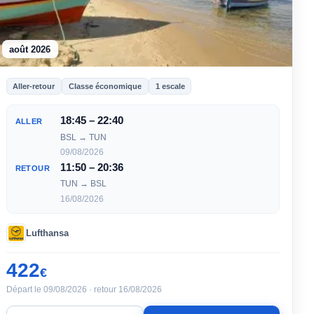
août 2026
Aller-retour
Classe économique
1 escale
18:45 – 22:40
ALLER
BSL → TUN
09/08/2026
11:50 – 20:36
RETOUR
TUN → BSL
16/08/2026
Lufthansa
422
€
Départ le 09/08/2026 · retour 16/08/2026