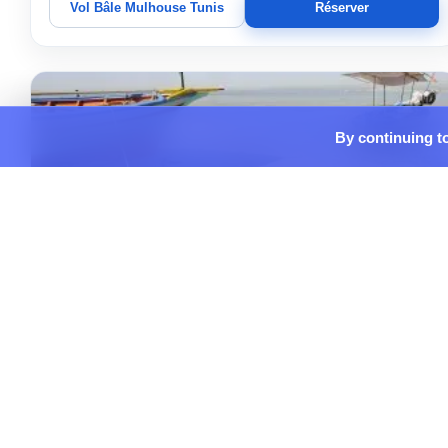
Vol Bâle Mulhouse Tunis
Réserver
By continuing to
sept. 2026
Aller-retour
Classe économique
1 escale
18:45 – 22:40
ALLER
BSL → TUN
20/09/2026
01:35 – 10:36
RETOUR
TUN → BSL
27/09/2026