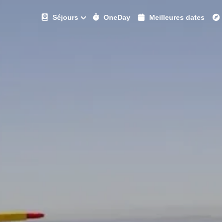
Séjours
OneDay
Meilleures dates