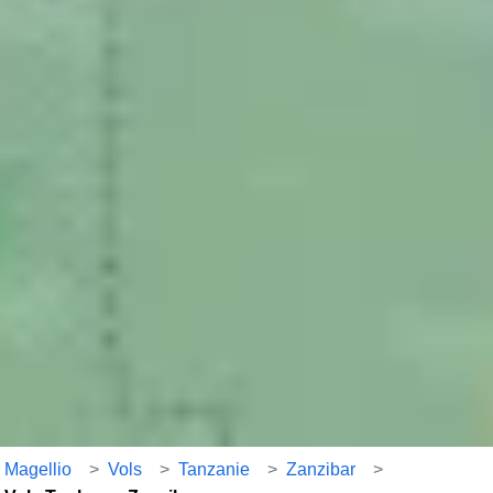
Magellio
>
Vols
>
Tanzanie
>
Zanzibar
>