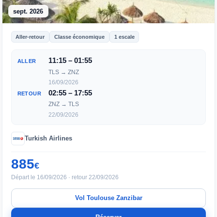
sept. 2026
Aller-retour
Classe économique
1 escale
11:15 – 01:55
ALLER
TLS → ZNZ
16/09/2026
02:55 – 17:55
RETOUR
ZNZ → TLS
22/09/2026
Turkish Airlines
885
€
Départ le 16/09/2026 · retour 22/09/2026
Vol Toulouse Zanzibar