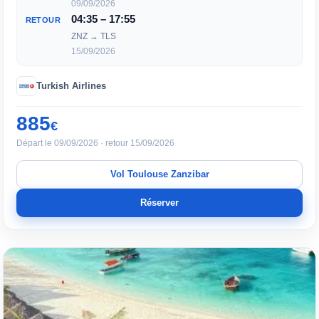
09/09/2026
04:35 – 17:55
RETOUR
ZNZ → TLS
15/09/2026
Turkish Airlines
885
€
Départ le 09/09/2026 · retour 15/09/2026
Vol Toulouse Zanzibar
Réserver