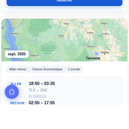
Réserver
sept. 2026
Aller-retour
Classe économique
1 escale
18:50 – 03:35
ALLER
TLS → ZNZ
01/09/2026
02:55 – 17:55
RETOUR
ZNZ → TLS
17/09/2026