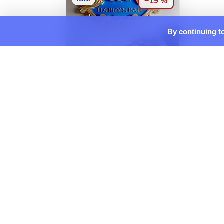
−19 %
By continuing to
Harry's Bar Trevi Hotel &
Restaurant
Rome, Italie
Départ 7 août 2026 · 2 nuits
Repérée le 21 juil. 2026
729€
dès
/ pers.