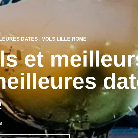
LEURES DATES : VOLS LILLE ROME
ls et meilleur
eilleures da
e
e