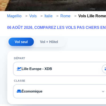
Magellio
>
Vols
>
Italie
>
Rome
>
Vols Lille Rome
06 AOÛT 2026, COMPAREZ LES VOLS PAS CHERS EN
Vol seul
Vol + Hôtel
DÉPART
CLASSE