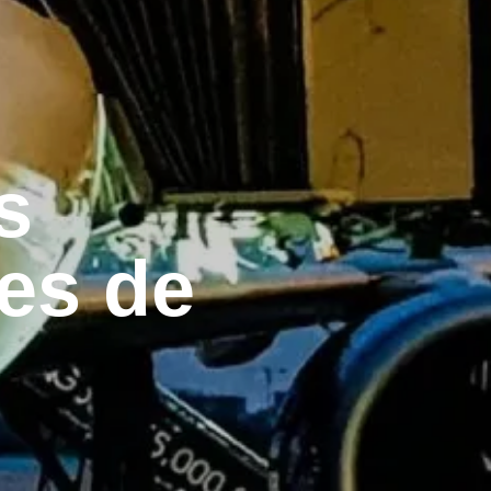
s
tes de