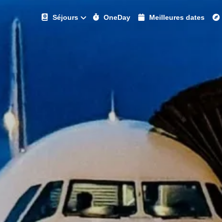
Séjours
OneDay
Meilleures dates