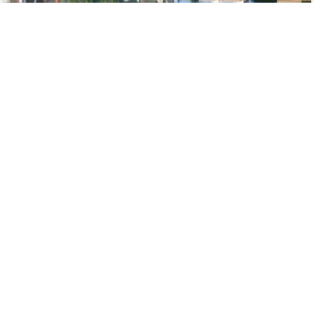
Dar Sofil - Adults Only
1162€
Séjour à Marrakech
Mercredi 15 Juillet 2026
* prix par personne
Vol direct et
6 nuits d'hôtel
Hôtel & Ryads Barrière Le Naoura
est un havre de paix au
coeur de Marrakech, alliant luxe et tradition marocaine. Profitez
d'un séjour reposant dans un cadre somptueux.
"Un séjour inoubliable dans un cadre magnifique. Le personnel
est aux petits soins et les prestations sont de grande qualité. Je
recommande vivement cet hôtel pour un séjour à Marrakech. -
Alice, 28 ans, France"