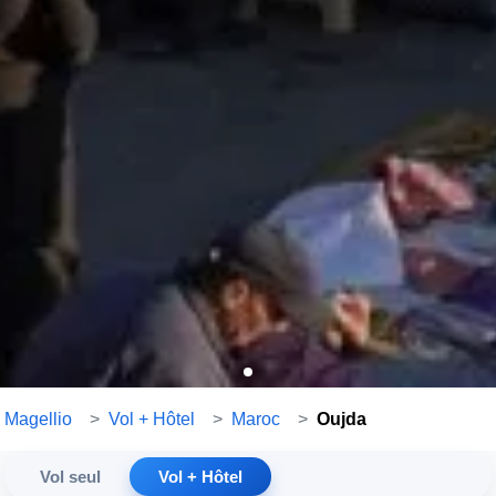
Magellio
>
Vol + Hôtel
>
Maroc
>
Oujda
Vol seul
Vol + Hôtel