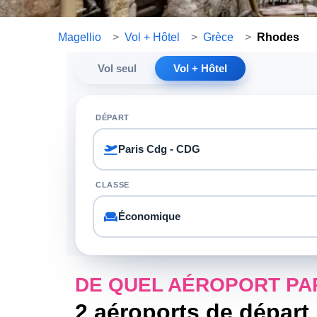
Magellio
>
Vol + Hôtel
>
Grèce
>
Rhodes
Vol seul
Vol + Hôtel
DÉPART
CLASSE
DE QUEL AÉROPORT PA
2 aéroports de départ