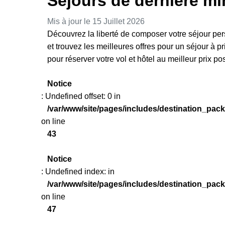
Séjours de dernière mi
Mis à jour le 15 Juillet 2026
Découvrez la liberté de composer votre séjour pers
et trouvez les meilleures offres pour un séjour à 
pour réserver votre vol et hôtel au meilleur prix po
Notice
: Undefined offset: 0 in
/var/www/site/pages/includes/destination_pac
on line
43
Notice
: Undefined index: in
/var/www/site/pages/includes/destination_pac
on line
47