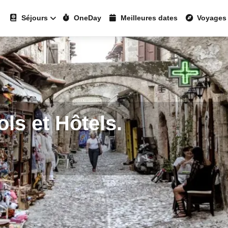
Séjours
OneDay
Meilleures dates
Voyages
ls et Hôtels.