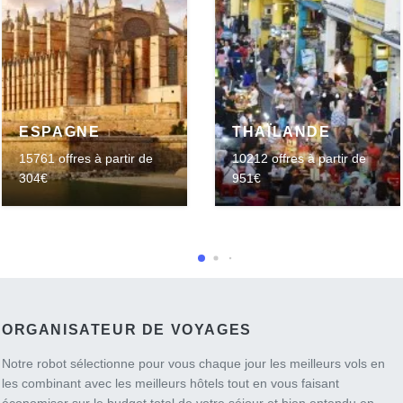
ESPAGNE
THAÏLANDE
15761 offres à partir de
10212 offres à partir de
304€
951€
ORGANISATEUR DE VOYAGES
Notre robot sélectionne pour vous chaque jour les meilleurs vols en
les combinant avec les meilleurs hôtels tout en vous faisant
économiser sur le budget total de votre séjour et bien entendu en