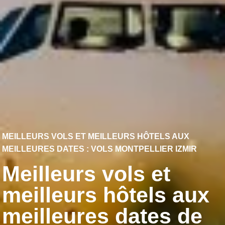
MEILLEURS VOLS ET MEILLEURS HÔTELS AUX
MEILLEURES DATES : VOLS MONTPELLIER IZMIR
Meilleurs vols et
meilleurs hôtels aux
meilleures dates de