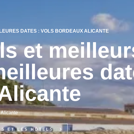
LLEURES DATES : VOLS BORDEAUX ALICANTE
ls et meilleur
eilleures da
Alicante
 Alicante
LS ET LES HÔTELS