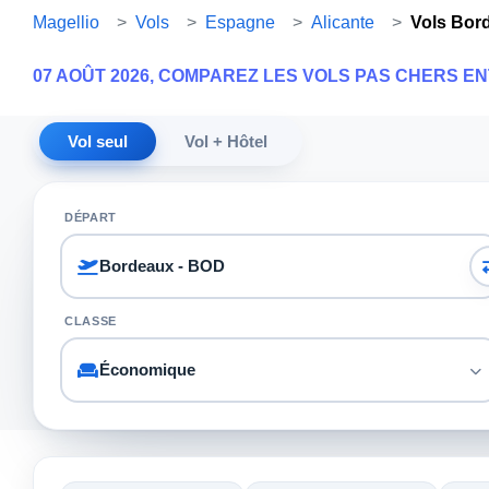
Magellio
>
Vols
>
Espagne
>
Alicante
>
Vols Bor
07 AOÛT 2026, COMPAREZ LES VOLS PAS CHERS E
Vol seul
Vol + Hôtel
DÉPART
CLASSE