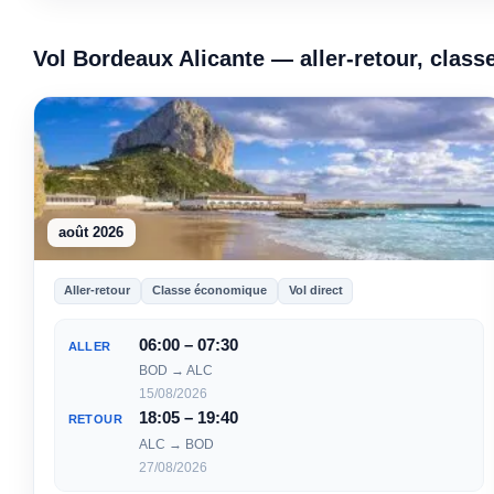
Vol Bordeaux Alicante — aller-retour, clas
août 2026
Aller-retour
Classe économique
Vol direct
06:00 – 07:30
ALLER
BOD → ALC
15/08/2026
18:05 – 19:40
RETOUR
ALC → BOD
27/08/2026