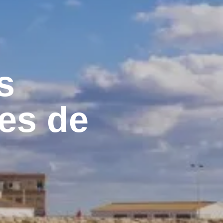
s
tes de