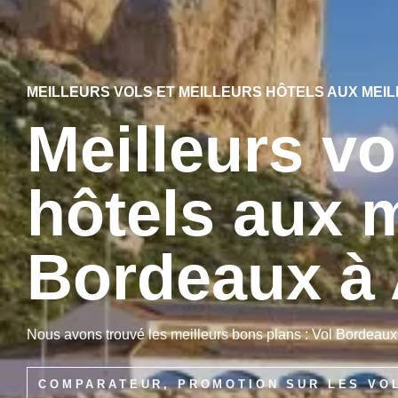
MEILLEURS VOLS ET MEILLEURS HÔTELS AUX MEI
Meilleurs vo
hôtels aux m
Bordeaux à 
Nous avons trouvé les meilleurs bons plans : Vol Bordeaux
COMPARATEUR, PROMOTION SUR LES VO