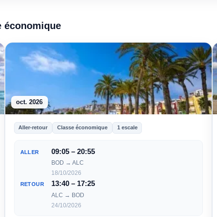
se économique
oct. 2026
Aller-retour
Classe économique
1 escale
09:05 – 20:55
ALLER
BOD → ALC
18/10/2026
13:40 – 17:25
RETOUR
ALC → BOD
24/10/2026