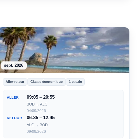
sept. 2026
Aller-retour
Classe économique
1 escale
09:05 – 20:55
ALLER
BOD → ALC
04/09/2026
06:35 – 12:45
RETOUR
ALC → BOD
09/09/2026