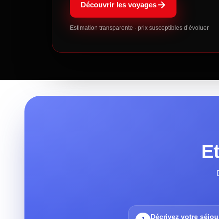
Découvrir les voyages
Estimation transparente · prix susceptibles d’évoluer
Et
Décrivez votre séjou