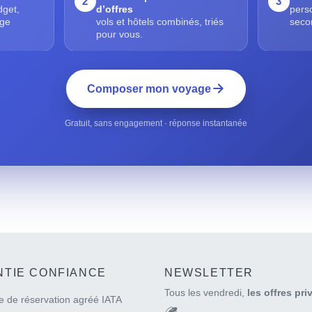
2
3
dget,
d’offres
pers
age
vols et hôtels combinés, triés
seco
pour vous.
Composer mon voyage
Gratuit, sans engagement · réponse instantanée
TIE CONFIANCE
NEWSLETTER
Tous les vendredi,
les offres pri
e de réservation agréé IATA