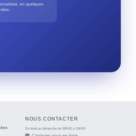
onnalisée, en quelques
ndes.
NOUS CONTACTER
vées
Du lundi au dimanche de 08H30 à 19H30
Contacter nous en ligne