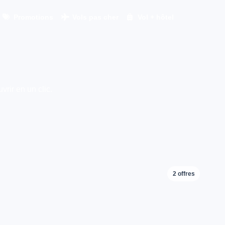
Promotions
Vols pas cher
Vol + hôtel
vrir en un clic.
2 offres