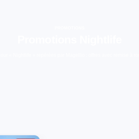
PROMOTIONS
Promotions Nightlife
ur « Nightlife » repérées par Magellio : offres avec remise à rou