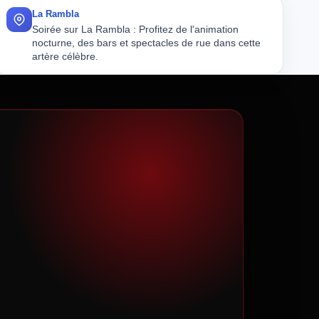
La Rambla
spaces de détente. ; Visitez ce site naturel avec ses cascades spectaculaires 
Soirée sur La Rambla : Profitez de l'animation
mer et ses multiples équipements de loisirs. Vous pourrez profiter de son spa
nocturne, des bars et spectacles de rue dans cette
artère célèbre.
s le quartier gothique : Découvrez les ruelles médiévales remplies de cafés, 