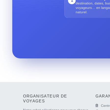
1
destination, dates, bu
voyageurs… en lang
naturel.
ORGANISATEUR DE
GARAN
VOYAGES
Centr