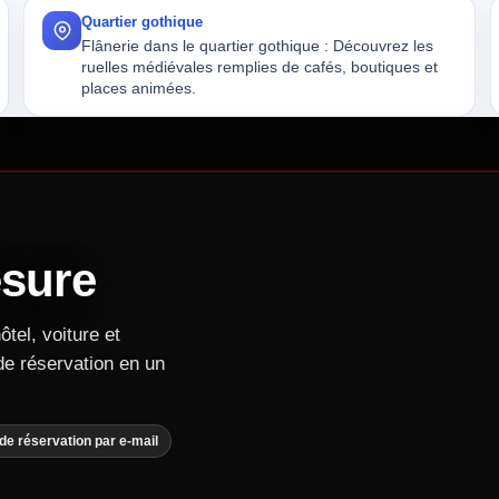
Quartier gothique
ionnels d'Antalya. ; Profitez d'une grande plage publique avec promenade et e
Flânerie dans le quartier gothique : Découvrez les
xcellente option pour votre séjour, grâce à son cadre exceptionnel en bord de 
ruelles médiévales remplies de cafés, boutiques et
places animées.
gne
sure
tel, voiture et
emblématique conçue par Gaudí, un incontournable de Barcelone. ; Flânerie dan
de réservation en un
 de réservation par e-mail