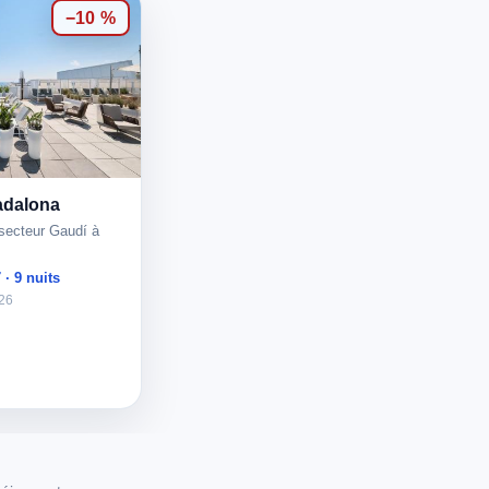
−10 %
adalona
 secteur Gaudí à
 · 9 nuits
026