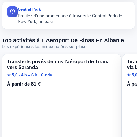
Central Park
Profitez d'une promenade à travers le Central Park de
New York, un oasi
Top activités à L Aeroport De Rinas En Albanie
Les expériences les mieux notées sur place.
Transferts privés depuis l'aéroport de Tirana
Tir
vers Saranda
via 
★ 5,0 · 4 h – 6 h · 6 avis
★ 5,0
81 €
À partir de
À pa