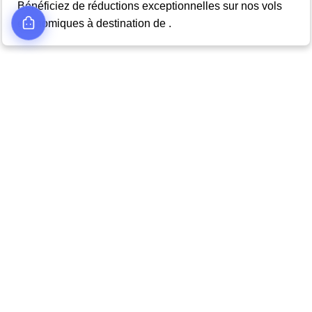
Bénéficiez de réductions exceptionnelles sur nos vols
économiques à destination de .
Classe Affaires (Business) pour
Confort et Luxe vers
Accédez à des sièges plus spacieux, des repas
gastronomiques et un service supérieur pour vos vols
vers .
Offres Spéciales pour
Découvrez nos tarifs réduits pour la classe affaires et
voyagez avec style vers sans vous ruiner.
Accès aux Salons VIP à
Profitez des salons exclusifs dans les aéroports de pour
un voyage encore plus agréable.