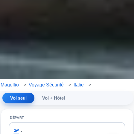
Magellio
>
Voyage Sécurité
>
Italie
>
Vol seul
Vol + Hôtel
DÉPART