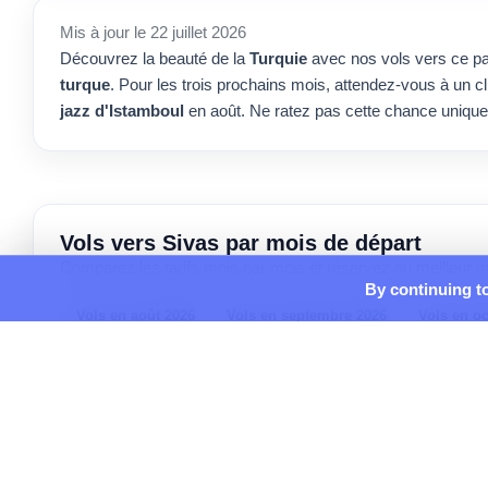
Mis à jour le 22 juillet 2026
Découvrez la beauté de la
Turquie
avec nos vols vers ce pa
turque
. Pour les trois prochains mois, attendez-vous à un 
jazz d'Istamboul
en août. Ne ratez pas cette chance unique,
Vols vers Sivas par mois de départ
Comparez les tarifs mois par mois et réservez au meilleur 
By continuing to
Vols en août 2026
Vols en septembre 2026
Vols en o
Vols en mars 2027
Vols en avril 2027
Vols en mai 20