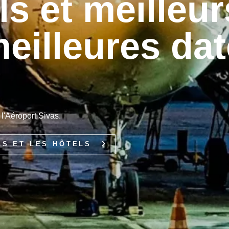
ls et meilleur
eilleures da
 l'Aéroport Sivas.
LS ET LES HÔTELS