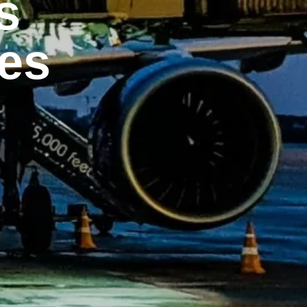
s
tes