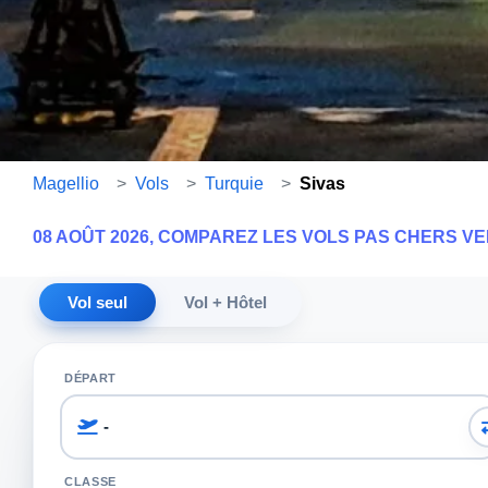
Magellio
>
Vols
>
Turquie
>
Sivas
08 AOÛT 2026, COMPAREZ LES VOLS PAS CHERS VE
Vol seul
Vol + Hôtel
DÉPART
CLASSE