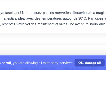
ys fascinant ! Ne manquez pas les merveilles d'
Istamboul
, la magie
climat estival idéal avec des températures autour de 30°C. Participez
 réservez votre vol dès maintenant et vivez une aventure inoubliable 
moment.
 scroll,
you are allowing all third-party services
OK, accept all
ctobre 2026
Vols en novembre 2026
Vols en décembre 2026
V
27
Vols en juin 2027
Vols en juillet 2027