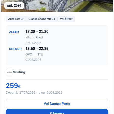
juil. 2026
Aller-retour
Classe économique
Vol direct
17:30 – 21:20
ALLER
NTE → OPO
27/07/2026
13:50 – 22:35
RETOUR
OPO → NTE
01/08/2026
Vueling
259
€
Départ le 27/07/2026 · retour 01/08/2026
Vol Nantes Porto
Réserver