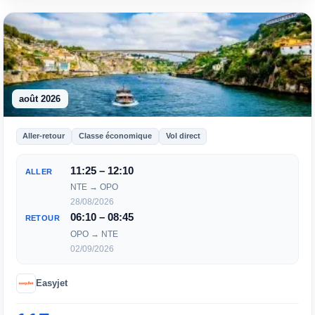
août 2026
Aller-retour
Classe économique
Vol direct
11:25 – 12:10
ALLER
NTE → OPO
28/08/2026
06:10 – 08:45
RETOUR
OPO → NTE
02/09/2026
Easyjet