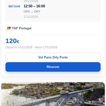
14/11/2026
12:50 – 16:00
RETOUR
OPO → ORY
17/11/2026
TAP Portugal
120
€
Départ le 14/11/2026 · retour 17/11/2026
Vol Paris Orly Porto
Réserver