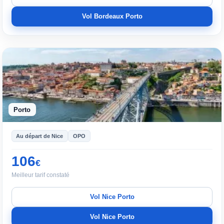
Vol Bordeaux Porto
Porto
Au départ de Nice
OPO
106
€
Meilleur tarif constaté
Vol Nice Porto
Vol Nice Porto