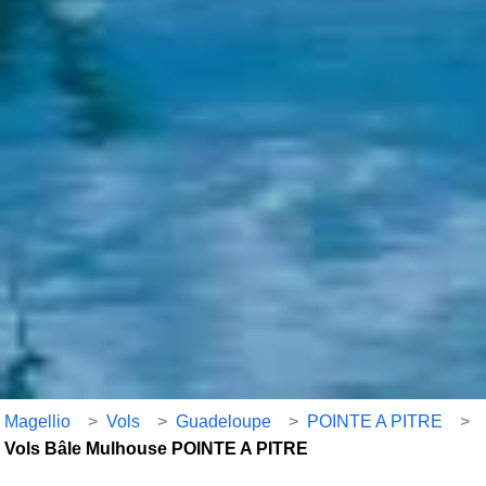
Magellio
>
Vols
>
Guadeloupe
>
POINTE A PITRE
>
Vols Bâle Mulhouse POINTE A PITRE