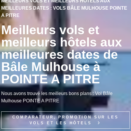
MEILLEURS VOLS ET MEILLEURS HÔTELS AUX
MEILLEURES DATES : VOLS BÂLE MULHOUSE POINTE
A PITRE
Meilleurs vols et
meilleurs hôtels aux
meilleures dates de
Bâle Mulhouse à
POINTE A PITRE
Nous avons trouvé les meilleurs bons plans : Vol Bâle
Mulhouse POINTE A PITRE
COMPARATEUR, PROMOTION SUR LES
VOLS ET LES HÔTELS