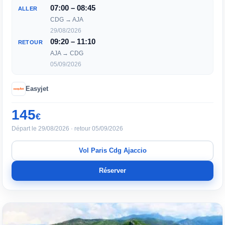
07:00 – 08:45
ALLER
CDG → AJA
29/08/2026
09:20 – 11:10
RETOUR
AJA → CDG
05/09/2026
Easyjet
145
€
Départ le 29/08/2026 · retour 05/09/2026
Vol Paris Cdg Ajaccio
Réserver