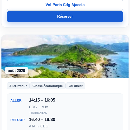
Vol Paris Cdg Ajaccio
Réserver
août 2026
Aller-retour
Classe économique
Vol direct
14:15 – 16:05
ALLER
CDG → AJA
10/08/2026
16:40 – 18:30
RETOUR
AJA → CDG