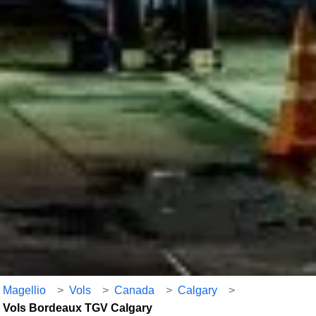
Magellio
>
Vols
>
Canada
>
Calgary
>
Vols Bordeaux TGV Calgary