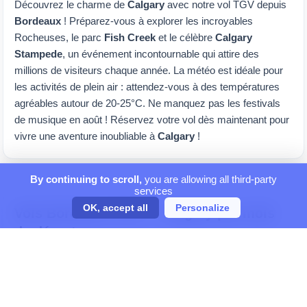
Découvrez le charme de
Calgary
avec notre vol TGV depuis
Bordeaux
! Préparez-vous à explorer les incroyables
Rocheuses, le parc
Fish Creek
et le célèbre
Calgary
Stampede
, un événement incontournable qui attire des
millions de visiteurs chaque année. La météo est idéale pour
les activités de plein air : attendez-vous à des températures
agréables autour de 20-25°C. Ne manquez pas les festivals
de musique en août ! Réservez votre vol dès maintenant pour
vivre une aventure inoubliable à
Calgary
!
By continuing to scroll,
you are allowing all third-party
services
OK, accept all
Personalize
Vols Bordeaux TGV — Calgary par mois
de départ
Comparez les tarifs mois par mois et réservez au meilleur
moment.
Vols en août 2026
Vols en septembre 2026