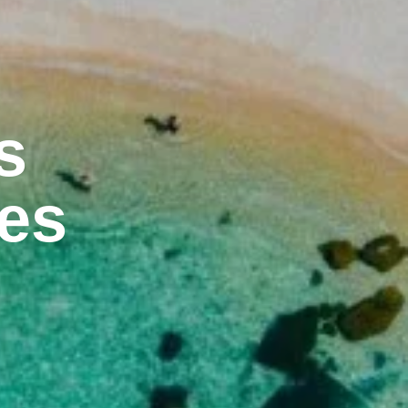
s
tes