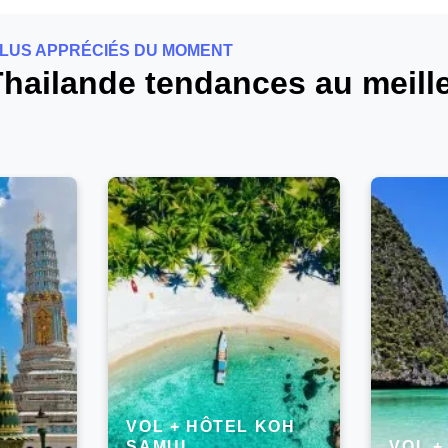
PLUS APPRÉCIÉS DU MOMENT
 Thailande tendances au meill
VOL + HÔTEL KOH
SAMUI
VOL +