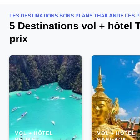
LES DESTINATIONS BONS PLANS THAILANDE LES 
5 Destinations vol + hôtel
prix
VOL + HÔTEL
VOL + HÔTEL
PHUKET
BANGKOK