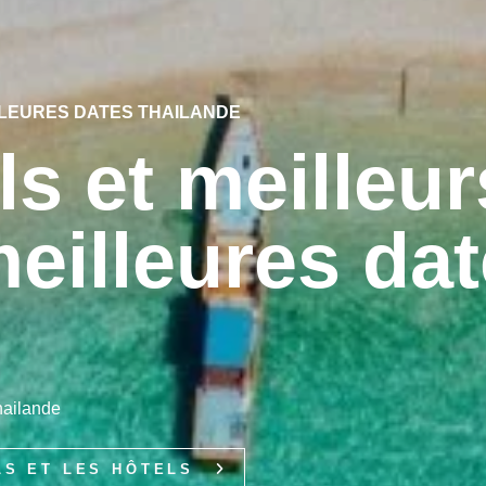
LLEURES DATES THAILANDE
ls et meilleur
eilleures da
hailande
LS ET LES HÔTELS