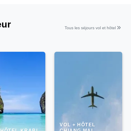
eur
Tous les séjours vol et hôtel
VOL + HÔTEL
 HÔTEL KRABI
CHIANG MAI