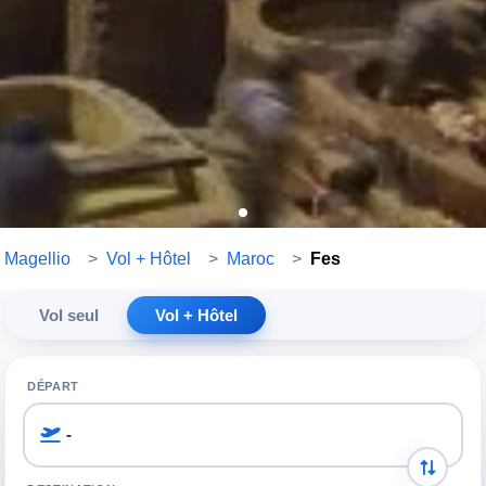
Magellio
>
Vol + Hôtel
>
Maroc
>
Fes
Vol seul
Vol + Hôtel
DÉPART