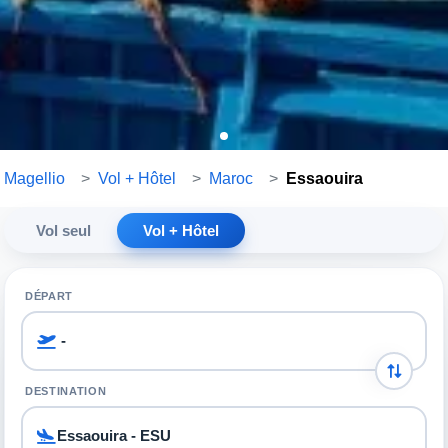
Magellio
>
Vol + Hôtel
>
Maroc
>
Essaouira
Vol seul
Vol + Hôtel
DÉPART
DESTINATION