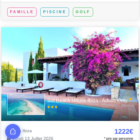
FAMILLE
PISCINE
GOLF
Sol Beach House Ibiza - Adults Only
1222€
Partir à Ibiza
Lundi 13 Juillet 2026
* prix par personne