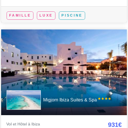
FAMILLE
LUXE
PISCINE
Migjorn Ibiza Suites & Spa
931€
Vol et Hôtel à Ibiza