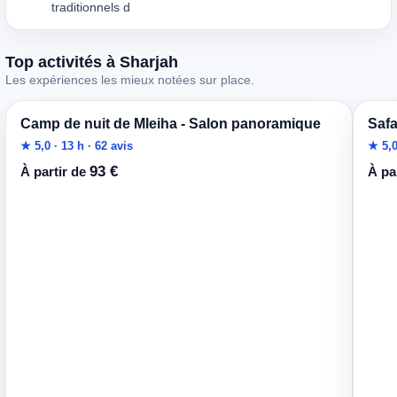
traditionnels d
Top activités à Sharjah
Les expériences les mieux notées sur place.
Camp de nuit de Mleiha - Salon panoramique
Safa
★ 5,0 · 13 h · 62 avis
★ 5,0
93 €
À partir de
À pa