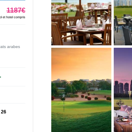
1187€
ol et hotel compris
rats arabes
 26