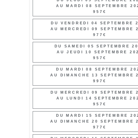
AU MARDI 08 SEPTEMBRE 20
957€
DU VENDREDI 04 SEPTEMBRE 
AU MERCREDI 09 SEPTEMBRE 
977€
DU SAMEDI 05 SEPTEMBRE 2
AU JEUDI 10 SEPTEMBRE 20
957€
DU MARDI 08 SEPTEMBRE 20
AU DIMANCHE 13 SEPTEMBRE 
997€
DU MERCREDI 09 SEPTEMBRE 
AU LUNDI 14 SEPTEMBRE 20
957€
DU MARDI 15 SEPTEMBRE 20
AU DIMANCHE 20 SEPTEMBRE 
977€