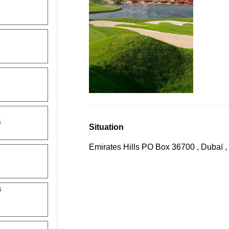
6
6
Situation
Emirates Hills PO Box 36700 , Dubaï ,
6
6