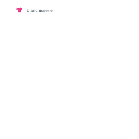
Blanchisserie