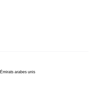
 Émirats arabes unis