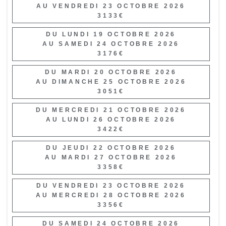
AU VENDREDI 23 OCTOBRE 2026
3133€
DU LUNDI 19 OCTOBRE 2026
AU SAMEDI 24 OCTOBRE 2026
3176€
DU MARDI 20 OCTOBRE 2026
AU DIMANCHE 25 OCTOBRE 2026
3051€
DU MERCREDI 21 OCTOBRE 2026
AU LUNDI 26 OCTOBRE 2026
3422€
DU JEUDI 22 OCTOBRE 2026
AU MARDI 27 OCTOBRE 2026
3358€
DU VENDREDI 23 OCTOBRE 2026
AU MERCREDI 28 OCTOBRE 2026
3356€
DU SAMEDI 24 OCTOBRE 2026