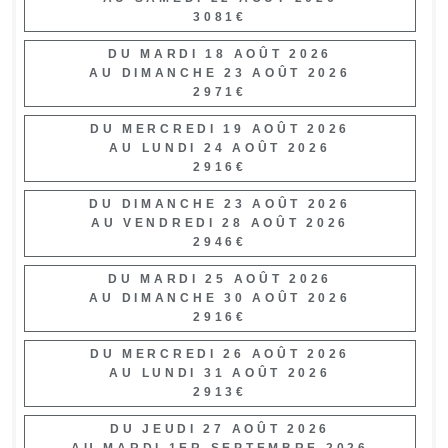
3081€
DU MARDI 18 AOÛT 2026
AU DIMANCHE 23 AOÛT 2026
2971€
DU MERCREDI 19 AOÛT 2026
AU LUNDI 24 AOÛT 2026
2916€
DU DIMANCHE 23 AOÛT 2026
AU VENDREDI 28 AOÛT 2026
2946€
DU MARDI 25 AOÛT 2026
AU DIMANCHE 30 AOÛT 2026
2916€
DU MERCREDI 26 AOÛT 2026
AU LUNDI 31 AOÛT 2026
2913€
DU JEUDI 27 AOÛT 2026
AU MARDI 1ER SEPTEMBRE 2026