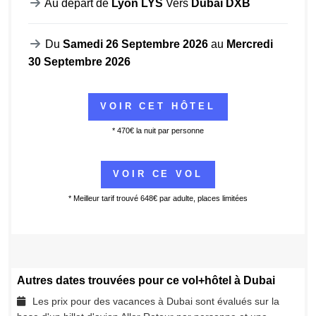
Au départ de
Lyon LYS
Vers
Dubai DXB
Du
Samedi 26 Septembre 2026
au
Mercredi
30 Septembre 2026
* 470€ la nuit par personne
* Meilleur tarif trouvé 648€ par adulte, places limitées
Autres dates trouvées pour ce vol+hôtel à Dubai
Les prix pour des vacances à Dubai sont évalués sur la