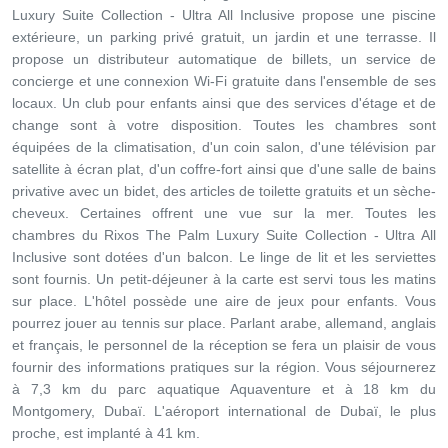
Luxury Suite Collection - Ultra All Inclusive propose une piscine
extérieure, un parking privé gratuit, un jardin et une terrasse. Il
propose un distributeur automatique de billets, un service de
concierge et une connexion Wi-Fi gratuite dans l'ensemble de ses
locaux. Un club pour enfants ainsi que des services d'étage et de
change sont à votre disposition. Toutes les chambres sont
équipées de la climatisation, d'un coin salon, d'une télévision par
satellite à écran plat, d'un coffre-fort ainsi que d'une salle de bains
privative avec un bidet, des articles de toilette gratuits et un sèche-
cheveux. Certaines offrent une vue sur la mer. Toutes les
chambres du Rixos The Palm Luxury Suite Collection - Ultra All
Inclusive sont dotées d'un balcon. Le linge de lit et les serviettes
sont fournis. Un petit-déjeuner à la carte est servi tous les matins
sur place. L'hôtel possède une aire de jeux pour enfants. Vous
pourrez jouer au tennis sur place. Parlant arabe, allemand, anglais
et français, le personnel de la réception se fera un plaisir de vous
fournir des informations pratiques sur la région. Vous séjournerez
à 7,3 km du parc aquatique Aquaventure et à 18 km du
Montgomery, Dubaï. L'aéroport international de Dubaï, le plus
proche, est implanté à 41 km.