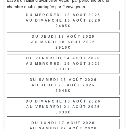
base d'un billet d'avion Aller Retour par personne et une
chambre double partagée par 2 voyageurs.
DU MERCREDI 12 AOÛT 2026
AU DIMANCHE 16 AOÛT 2026
2485€
DU JEUDI 13 AOÛT 2026
AU MARDI 18 AOÛT 2026
2916€
DU VENDREDI 14 AOÛT 2026
AU MERCREDI 19 AOÛT 2026
2931€
DU SAMEDI 15 AOÛT 2026
AU JEUDI 20 AOÛT 2026
2946€
DU DIMANCHE 16 AOÛT 2026
AU VENDREDI 21 AOÛT 2026
3030€
DU LUNDI 17 AOÛT 2026
AU SAMEDI 22 AOÛT 2026