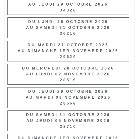
AU JEUDI 29 OCTOBRE 2026
3432€
DU LUNDI 26 OCTOBRE 2026
AU SAMEDI 31 OCTOBRE 2026
3021€
DU MARDI 27 OCTOBRE 2026
AU DIMANCHE 1ER NOVEMBRE 2026
2962€
DU MERCREDI 28 OCTOBRE 2026
AU LUNDI 02 NOVEMBRE 2026
2851€
DU JEUDI 29 OCTOBRE 2026
AU MARDI 03 NOVEMBRE 2026
2866€
DU SAMEDI 31 OCTOBRE 2026
AU JEUDI 05 NOVEMBRE 2026
2871€
DU DIMANCHE 1ER NOVEMBRE 2026