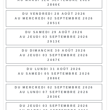
2866€
DU VENDREDI 28 AOÛT 2026
AU MERCREDI 02 SEPTEMBRE 2026
2851€
DU SAMEDI 29 AOÛT 2026
AU JEUDI 03 SEPTEMBRE 2026
2913€
DU DIMANCHE 30 AOÛT 2026
AU JEUDI 03 SEPTEMBRE 2026
2467€
DU LUNDI 31 AOÛT 2026
AU SAMEDI 05 SEPTEMBRE 2026
2886€
DU MERCREDI 02 SEPTEMBRE 2026
AU LUNDI 07 SEPTEMBRE 2026
2836€
DU JEUDI 03 SEPTEMBRE 2026