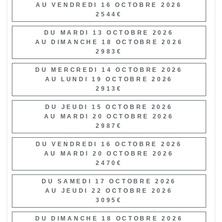
AU VENDREDI 16 OCTOBRE 2026
2544€
DU MARDI 13 OCTOBRE 2026
AU DIMANCHE 18 OCTOBRE 2026
2983€
DU MERCREDI 14 OCTOBRE 2026
AU LUNDI 19 OCTOBRE 2026
2913€
DU JEUDI 15 OCTOBRE 2026
AU MARDI 20 OCTOBRE 2026
2987€
DU VENDREDI 16 OCTOBRE 2026
AU MARDI 20 OCTOBRE 2026
2470€
DU SAMEDI 17 OCTOBRE 2026
AU JEUDI 22 OCTOBRE 2026
3095€
DU DIMANCHE 18 OCTOBRE 2026