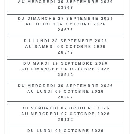
AU MERCREDI 30 SEPTEMBRE 2026
2390€
DU DIMANCHE 27 SEPTEMBRE 2026
AU JEUDI 1ER OCTOBRE 2026
2467€
DU LUNDI 28 SEPTEMBRE 2026
AU SAMEDI 03 OCTOBRE 2026
2837€
DU MARDI 29 SEPTEMBRE 2026
AU DIMANCHE 04 OCTOBRE 2026
2851€
DU MERCREDI 30 SEPTEMBRE 2026
AU LUNDI 05 OCTOBRE 2026
2836€
DU VENDREDI 02 OCTOBRE 2026
AU MERCREDI 07 OCTOBRE 2026
2913€
DU LUNDI 05 OCTOBRE 2026