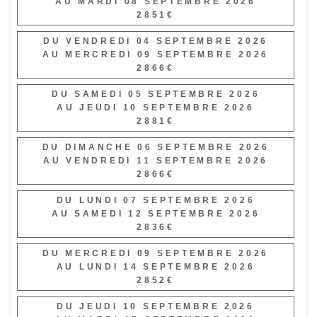
AU MARDI 08 SEPTEMBRE 2026
2851€
DU VENDREDI 04 SEPTEMBRE 2026
AU MERCREDI 09 SEPTEMBRE 2026
2866€
DU SAMEDI 05 SEPTEMBRE 2026
AU JEUDI 10 SEPTEMBRE 2026
2881€
DU DIMANCHE 06 SEPTEMBRE 2026
AU VENDREDI 11 SEPTEMBRE 2026
2866€
DU LUNDI 07 SEPTEMBRE 2026
AU SAMEDI 12 SEPTEMBRE 2026
2836€
DU MERCREDI 09 SEPTEMBRE 2026
AU LUNDI 14 SEPTEMBRE 2026
2852€
DU JEUDI 10 SEPTEMBRE 2026