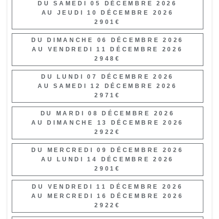
DU SAMEDI 05 DÉCEMBRE 2026
AU JEUDI 10 DÉCEMBRE 2026
2901€
DU DIMANCHE 06 DÉCEMBRE 2026
AU VENDREDI 11 DÉCEMBRE 2026
2948€
DU LUNDI 07 DÉCEMBRE 2026
AU SAMEDI 12 DÉCEMBRE 2026
2971€
DU MARDI 08 DÉCEMBRE 2026
AU DIMANCHE 13 DÉCEMBRE 2026
2922€
DU MERCREDI 09 DÉCEMBRE 2026
AU LUNDI 14 DÉCEMBRE 2026
2901€
DU VENDREDI 11 DÉCEMBRE 2026
AU MERCREDI 16 DÉCEMBRE 2026
2922€