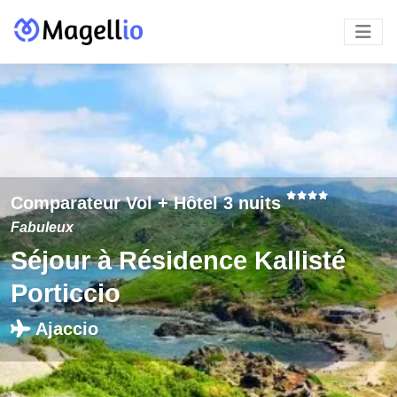
Comparateur Vol + Hôtel 3 nuits
Fabuleux
Séjour à Résidence Kallisté
Porticcio
Ajaccio