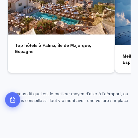
Top hôtels à Palma, île de Majorque,
Espagne
Meilleu
Espag
On vous dit quel est le meilleur moyen d’aller à l’aéroport, ou
on vous conseille s’il faut vraiment avoir une voiture sur place.