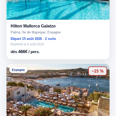
Hilton Mallorca Galatzo
Palma, île de Majorque, Espagne
Départ 15 août 2026 · 2 nuits
Repérée le 6 août 2026
466€
dès
/ pers.
Espagne
−15 %