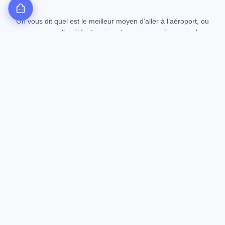
On vous dit quel est le meilleur moyen d’aller à l’aéroport, ou
on vous conseille s’il faut vraiment avoir une voiture sur place.
POURQUOI PAS EUX ?
Google
trouve des vols
Booking
liste des hôtels
Magellio
construit ton voyage