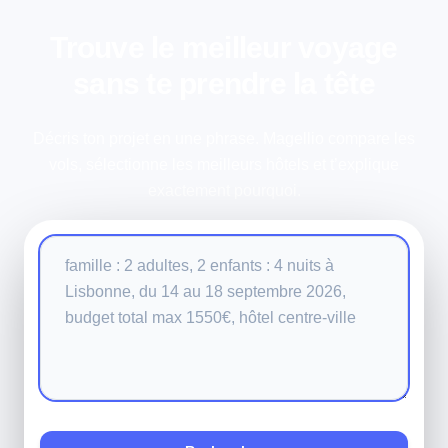
Trouve le meilleur voyage
sans te prendre la tête
Décris ton projet en une phrase. Magellio compare les
vols, sélectionne les meilleurs hôtels et t’explique
exactement pourquoi.
Votre recherche