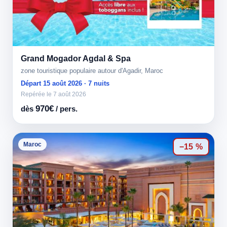
Grand Mogador Agdal & Spa
zone touristique populaire autour d'Agadir, Maroc
Départ 15 août 2026 · 7 nuits
Repérée le 7 août 2026
970€
dès
/ pers.
Maroc
−15 %