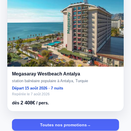
Megasaray Westbeach Antalya
station balnéaire populaire à Antalya, Turquie
Départ 15 août 2026 · 7 nuits
Repérée le 7 août 2026
2 408€
dès
/ pers.
Toutes nos promotions
→