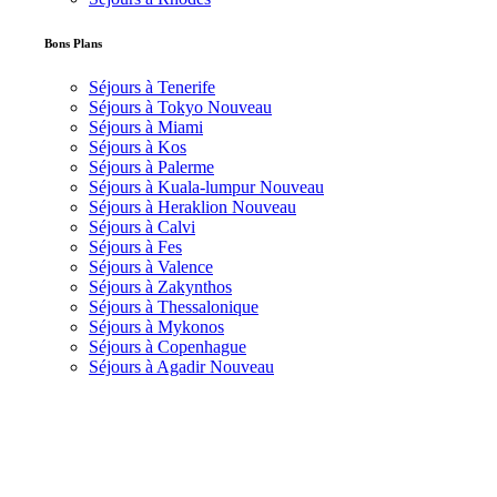
Bons Plans
Séjours à Tenerife
Séjours à Tokyo
Nouveau
Séjours à Miami
Séjours à Kos
Séjours à Palerme
Séjours à Kuala-lumpur
Nouveau
Séjours à Heraklion
Nouveau
Séjours à Calvi
Séjours à Fes
Séjours à Valence
Séjours à Zakynthos
Séjours à Thessalonique
Séjours à Mykonos
Séjours à Copenhague
Séjours à Agadir
Nouveau