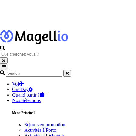
Que
cherchez
vous
?
Que
cherchez
vous
Vol
?
OneDay
Quand partir ?
Nos Sélections
Menu Principal
Séjours en promotion
Activités à Porto
Activités à Lisbonne