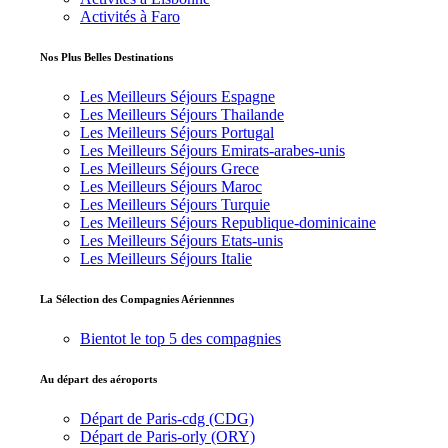
Activités à Faro
Nos Plus Belles Destinations
Les Meilleurs Séjours Espagne
Les Meilleurs Séjours Thailande
Les Meilleurs Séjours Portugal
Les Meilleurs Séjours Emirats-arabes-unis
Les Meilleurs Séjours Grece
Les Meilleurs Séjours Maroc
Les Meilleurs Séjours Turquie
Les Meilleurs Séjours Republique-dominicaine
Les Meilleurs Séjours Etats-unis
Les Meilleurs Séjours Italie
La Sélection des Compagnies Aériennnes
Bientot le top 5 des compagnies
Au départ des aéroports
Départ de Paris-cdg (CDG)
Départ de Paris-orly (ORY)