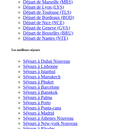
Départ de Marseille (MRS)
Départ de Lyon (LYS)
Départ de Toulouse (TLS)
Départ de Bordeaux (BOD)
Départ de Nice (NCE)
Départ de Geneve (GVA)
Départ de Bruxelles (BRU)
Départ de Nantes (NTE)
Les meilleurs séjours
Séjours à Dubai
Nouveau
Séjours à Lisbonne
Séjours à Istanbul
Séjours à Marrakech
Séjours à Phuket
Séjours à Barcelone
Séjours à Bangkok
Séjours à Palma
Séjours à Porto
Séjours à Punta-cana
Séjours à Madrid
Séjours à Athenes
Nouveau
Séjours à New-york
Nouveau
Séjours à Rhodes