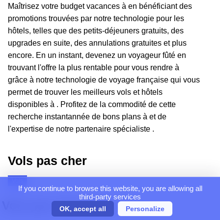
Maîtrisez votre budget vacances à en bénéficiant des
promotions trouvées par notre technologie pour les
hôtels, telles que des petits-déjeuners gratuits, des
upgrades en suite, des annulations gratuites et plus
encore. En un instant, devenez un voyageur fûté en
trouvant l'offre la plus rentable pour vous rendre à
grâce à notre technologie de voyage française qui vous
permet de trouver les meilleurs vols et hôtels
disponibles à . Profitez de la commodité de cette
recherche instantannée de bons plans à et de
l'expertise de notre partenaire spécialiste .
Vols pas cher
Vols
If you continue to browse this website, you are allowing all
third-party services
Vols pas chers vers
OK, accept all
Personalize