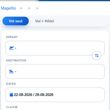
Magellio
>
>
>
Vol seul
Vol + Hôtel
DÉPART
DESTINATION
DATES
CLASSE