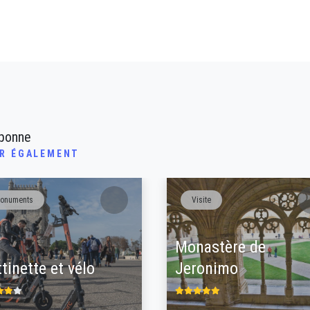
sbonne
IR ÉGALEMENT
onuments
Visite
Monastère de
ttinette et vélo
Jeronimo