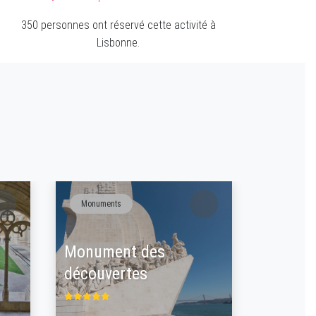
350 personnes ont réservé cette activité à
Lisbonne.
Monuments
Visite
Monument des
Ascens
découvertes
Justa