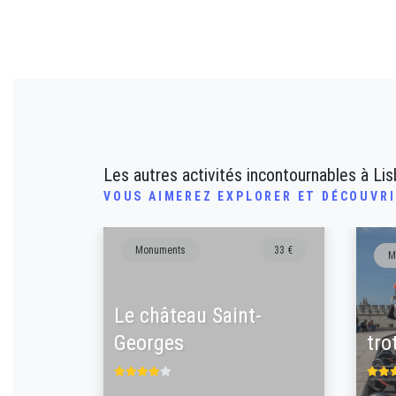
Les autres activités incontournables à Li
VOUS AIMEREZ EXPLORER ET DÉCOUVR
Monuments
33 €
M
Le château Saint-
Georges
tro