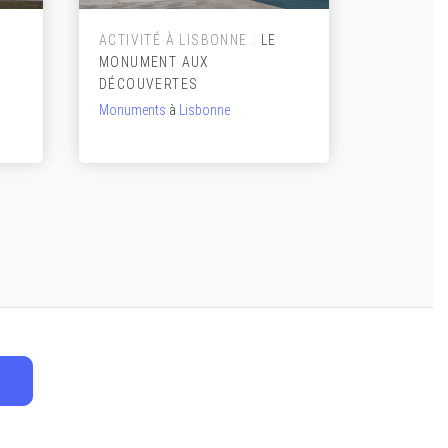
ACTIVITÉ À LISBONNE :
LE
ACTIVITÉ
MONUMENT AUX
L'ASCEN
DÉCOUVERTES
JUSTA
Monuments
à
Lisbonne
Visite
à
Li