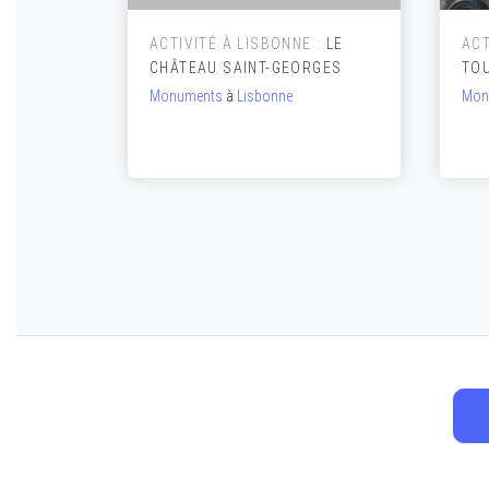
 :
ACTIVITÉ À LISBONNE :
LE
ACT
IO DE
CHÂTEAU SAINT-GEORGES
TO
Monuments
à
Lisbonne
Mon